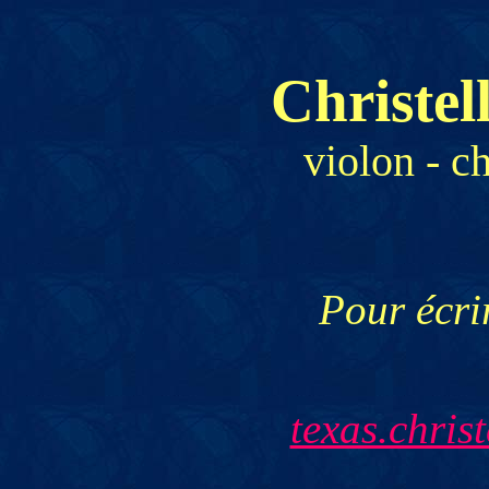
Christe
violon - c
Pour écrir
texas.chris