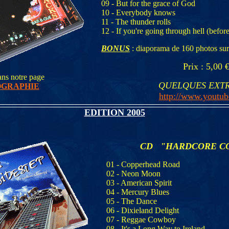
09 - But for the grace of God
10 - Everybody knows
11 - The thunder rolls
12 - If you're going through hell (befo
BONUS
: diaporama de 160 photos sur 
Prix : 5,00 
ans notre page
QUELQUES EXTR
OGRAPHIE
http://www.youtub
EDITION 2005
CD "HARDCORE C
01 - Copperhead Road
02 - Neon Moon
03 - American Spirit
04 - Mercury Blues
05 - The Dance
06 - Dixieland Delight
07 - Reggae Cowboy
08 - It's a Long Way to Ireland