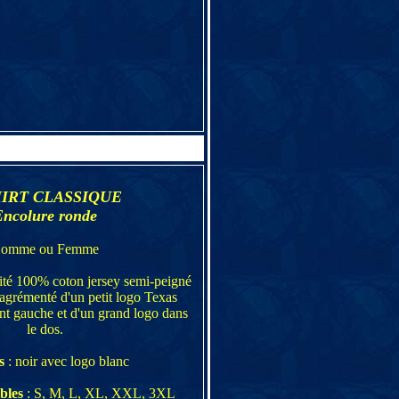
HIRT CLASSIQUE
ncolure ronde
omme ou Femme
lité 100% coton jersey semi-peigné
 agrémenté d'un petit logo Texas
ant gauche et d'un grand logo dans
le dos.
s
: noir avec logo blanc
bles
: S, M, L, XL, XXL, 3XL