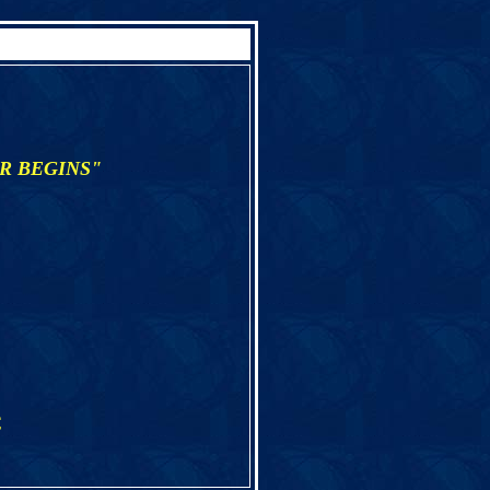
R BEGINS"
€