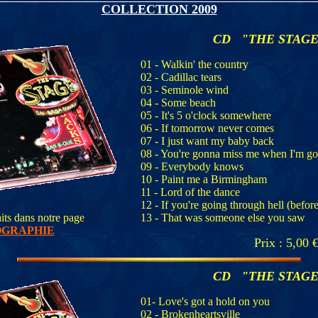
COLLECTION 2009
CD "THE STAG
01 - Walkin' the country
02 - Cadillac tears
03 - Seminole wind
04 - Some beach
05 - It's 5 o'clock somewhere
06 - If tomorrow never comes
07 - I just want my baby back
08 - You're gonna miss me when I'm g
09 - Everybody knows
10 - Paint me a Birmingham
11 - Lord of the dance
12 - If you're going through hell (befo
aits dans notre page
13 - That was someone else you saw
OGRAPHIE
Prix : 5,00 
CD "THE STAG
01- Love's got a hold on you
02 - Brokenheartsville