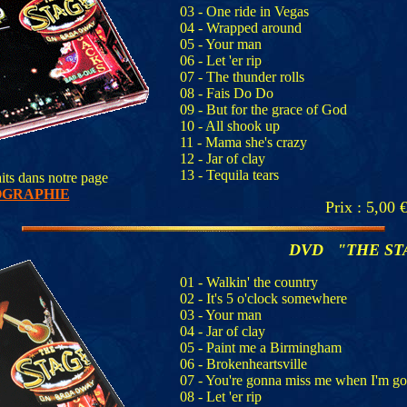
03 - One ride in Vegas
04 - Wrapped around
05 - Your man
06 - Let 'er rip
07 - The thunder rolls
08 - Fais Do Do
09 - But for the grace of God
10 - All shook up
11 - Mama she's crazy
12 - Jar of clay
13 - Tequila tears
aits dans notre page
OGRAPHIE
Prix : 5,00 
DVD "THE ST
01 - Walkin' the country
02 - It's 5 o'clock somewhere
03 - Your man
04 - Jar of clay
05 - Paint me a Birmingham
06 - Brokenheartsville
07 - You're gonna miss me when I'm g
08 - Let 'er rip