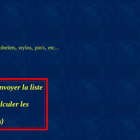
elets, stylos, pin's, etc...
oyer la liste
lculer les
s)