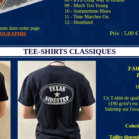
09 - Much Too Young
10 - Summertime Blues
11 - Time Marches On
12 - Heartland
traits dans notre page
Prix : 5,00 €
COGRAPHIE
TEE-SHIRTS CLASSIQUES
T-S
E
H
Ce T-shirt de qua
(190 gr/m²) est
Sidestep sur l'av
Colori
Tailles disponi