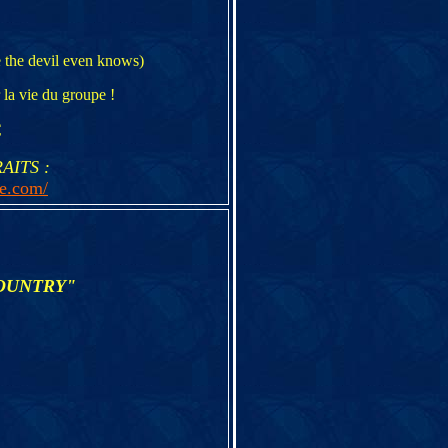
re the devil even knows)
la vie du groupe !
€
AITS :
e.com/
OUNTRY"