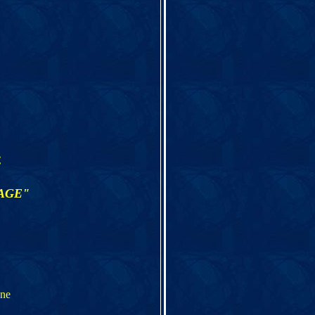
€
AGE"
one