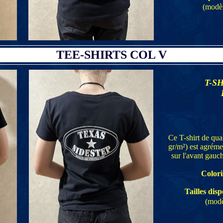
(modèl
TEE-SHIRTS COL V
T-S
Ce T-shirt de qu
gr/m²) est agréme
sur l'avant gauc
Colori
Tailles disp
(modèl