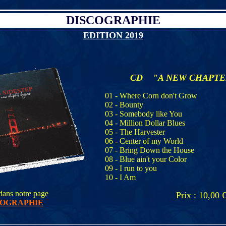
DISCOGRAPHIE
EDITION 2019
CD "A NEW CHAPTE
01 - Where Corn don't Grow
02 - Bounty
03 - Somebody like You
04 - Million Dollar Blues
05 - The Harvester
06 - Center of my World
07 - Bring Down the House
08 - Blue ain't your Color
09 - I run to you
10 - I Am
 dans notre page
Prix : 10,00 
COGRAPHIE