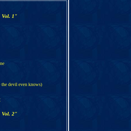
E
Vol. 1"
one
re the devil even knows)
€
E
Vol. 2"